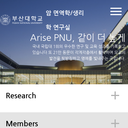
암 면역학/생리
학 연구실
Arise PNU,
같이 더 높게
국내 국립대 1위의 우수한 연구 및 교육 성과를
기록하고
있습니다.또 21만 동문이 각계각층에서 활약하며
모교의
발전을 뒷받침하고 명예를 빛내주는 곳입니다.
Research
Members